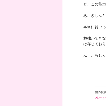
ど、この能力
あ、きちんと
本当に賢いっ
勉強ができな
は存じており
んー、もしく
投
前の投
ベート
稿