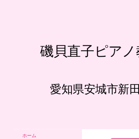
磯貝直子ピアノ
愛知県安城市新
ホーム