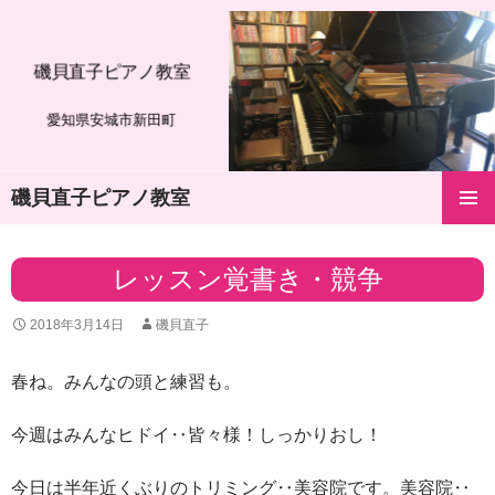
磯貝直子ピアノ教室
愛知県安城市新田町
磯貝直子ピアノ教室
コ
メインメ
ン
ニュー
テ
レッスン覚書き・競争
ン
ツ
2018年3月14日
磯貝直子
へ
ス
キ
春ね。みんなの頭と練習も。
ッ
プ
今週はみんなヒドイ‥皆々様！しっかりおし！
今日は半年近くぶりのトリミング‥美容院です。美容院‥