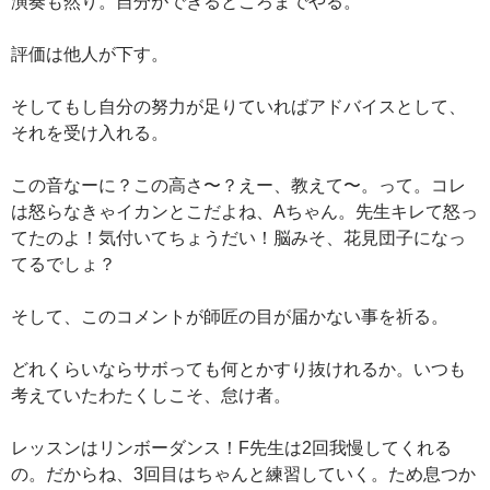
演奏も然り。自分ができるところまでやる。
評価は他人が下す。
そしてもし自分の努力が足りていればアドバイスとして、
それを受け入れる。
この音なーに？この高さ〜？えー、教えて〜。って。コレ
は怒らなきゃイカンとこだよね、Aちゃん。先生キレて怒っ
てたのよ！気付いてちょうだい！脳みそ、花見団子になっ
てるでしょ？
そして、このコメントが師匠の目が届かない事を祈る。
どれくらいならサボっても何とかすり抜けれるか。いつも
考えていたわたくしこそ、怠け者。
レッスンはリンボーダンス！F先生は2回我慢してくれる
の。だからね、3回目はちゃんと練習していく。ため息つか