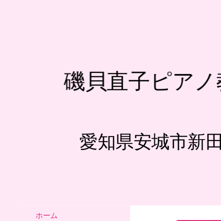
磯貝直子ピアノ
愛知県安城市新
ホーム