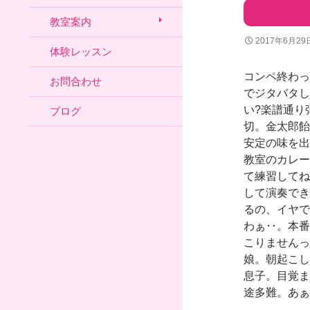
教室案内
2017年6月29
体験レッスン
コンペ終わっ
お問合わせ
でジタバタし
い?楽譜通り
ブログ
切。金太郎飴
安定の味を出
教室のカレー
て練習してね
して演奏でき
るの、イヤで
わぁ‥。本番
こりませんっ
娘。朝起こし
息子。目覚ま
途多難。あぁ