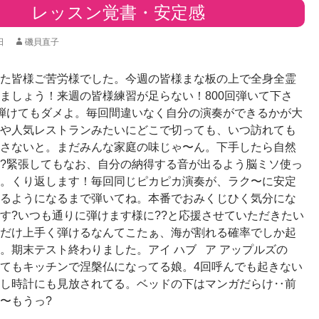
レッスン覚書・安定感
日
磯貝直子
た皆様ご苦労様でした。今週の皆様まな板の上で全身全霊
ましょう！来週の皆様練習が足らない！800回弾いて下さ
弾けてもダメよ。毎回間違いなく自分の演奏ができるかが大
や人気レストランみたいにどこで切っても、いつ訪れても
さないと。まだみんな家庭の味じゃ〜ん。下手したら自然
?緊張してもなお、自分の納得する音が出るよう脳ミソ使っ
。くり返します！毎回同じピカピカ演奏が、ラク〜に安定
るようになるまで弾いてね。本番でおみくじひく気分にな
す?いつも通りに弾けます様に??と応援させていただきたい
だけ上手く弾けるなんてこたぁ、海が割れる確率でしか起
。期末テスト終わりました。アイ ハブ ア アップルズの
てもキッチンで涅槃仏になってる娘。4回呼んでも起きない
し時計にも見放されてる。ベッドの下はマンガだらけ‥前
〜もうっ?