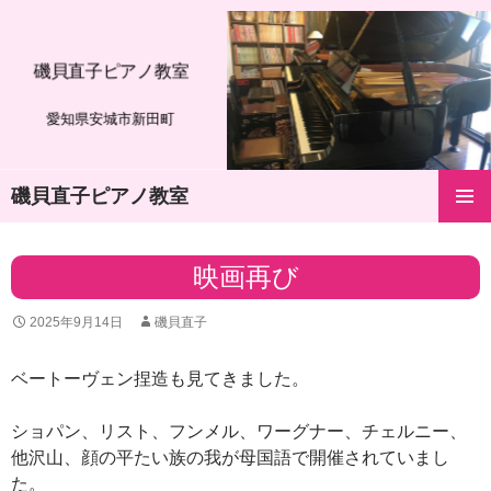
磯貝直子ピアノ教室
愛知県安城市新田町
磯貝直子ピアノ教室
コ
メインメ
ン
ニュー
テ
映画再び
ン
ツ
2025年9月14日
磯貝直子
へ
ス
キ
ベートーヴェン捏造も見てきました。
ッ
プ
ショパン、リスト、フンメル、ワーグナー、チェルニー、
他沢山、顔の平たい族の我が母国語で開催されていまし
た。