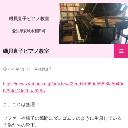
磯貝直子ピアノ教室
愛知県安城市新田町
磯貝直子ピアノ教室
コ
メインメ
ン
ニュー
テ
2021年2月6日
磯貝直子
ン
ツ
https://news.yahoo.co.jp/articles/22edd7d969e558f8fa5040c
へ
6254d74fc2baa628a
ス
キ
ッ
こ、これは無理！
プ
ソファーや椅子の隙間にダンゴムシのように生息している
子供たちの靴下。