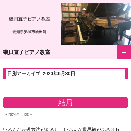
磯貝直子ピアノ教室
愛知県安城市新田町
磯貝直子ピアノ教室
コ
メインメ
ン
ニュー
テ
日別アーカイブ: 2024年6月30日
ン
ツ
へ
ス
キ
結局
ッ
プ
2024年6月30日
いろんな表現方法があるし、いろんな世界観があるけれ