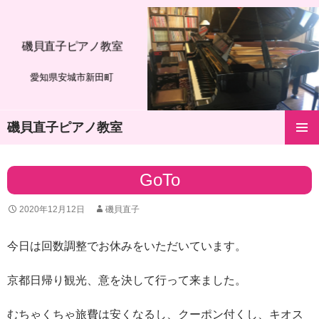
磯貝直子ピアノ教室
愛知県安城市新田町
磯貝直子ピアノ教室
コ
メインメ
ン
ニュー
テ
GoTo
ン
ツ
2020年12月12日
磯貝直子
へ
ス
キ
今日は回数調整でお休みをいただいています。
ッ
プ
京都日帰り観光、意を決して行って来ました。
むちゃくちゃ旅費は安くなるし、クーポン付くし、キオス