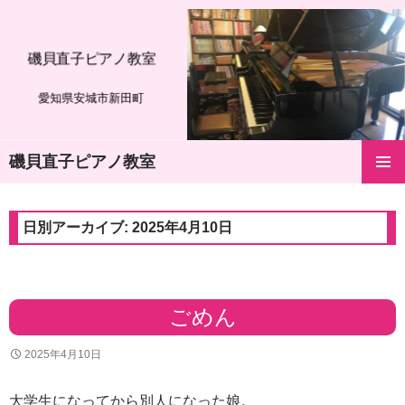
磯貝直子ピアノ教室
愛知県安城市新田町
磯貝直子ピアノ教室
コ
メインメ
ン
ニュー
テ
日別アーカイブ: 2025年4月10日
ン
ツ
へ
ス
キ
ごめん
ッ
プ
2025年4月10日
大学生になってから別人になった娘。