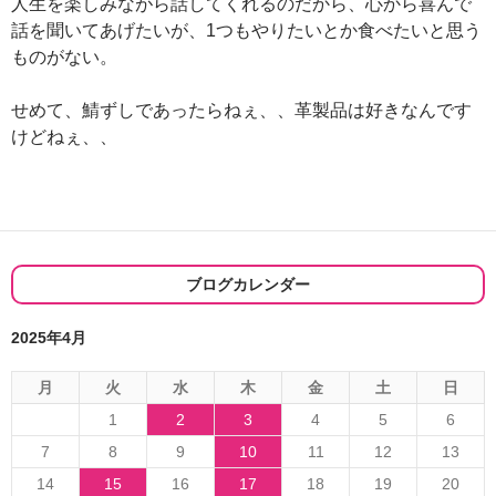
人生を楽しみながら話してくれるのだから、心から喜んで
話を聞いてあげたいが、1つもやりたいとか食べたいと思う
ものがない。
せめて、鯖ずしであったらねぇ、、革製品は好きなんです
けどねぇ、、
ブログカレンダー
2025年4月
月
火
水
木
金
土
日
1
2
3
4
5
6
7
8
9
10
11
12
13
14
15
16
17
18
19
20