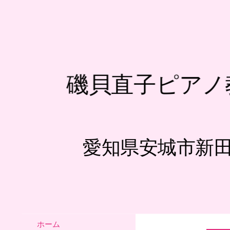
磯貝直子ピアノ
愛知県安城市新
ホーム